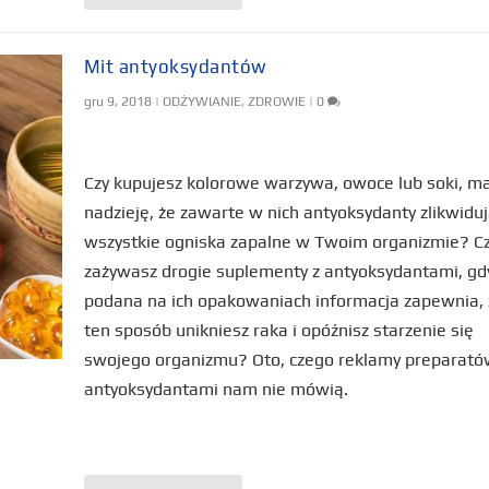
Mit antyoksydantów
gru 9, 2018
|
ODŻYWIANIE
,
ZDROWIE
|
0
Czy kupujesz kolorowe warzywa, owoce lub soki, m
nadzieję, że zawarte w nich antyoksydanty zlikwidu
wszystkie ogniska zapalne w Twoim organizmie? C
zażywasz drogie suplementy z antyoksydantami, gd
podana na ich opakowaniach informacja zapewnia,
ten sposób unikniesz raka i opóźnisz starzenie się
swojego organizmu? Oto, czego reklamy preparató
antyoksydantami nam nie mówią.