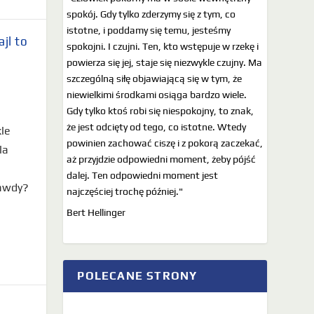
spokój. Gdy tylko zderzymy się z tym, co
istotne, i poddamy się temu, jesteśmy
jl to
spokojni. I czujni. Ten, kto wstępuje w rzekę i
powierza się jej, staje się niezwykle czujny. Ma
szczególną siłę objawiającą się w tym, że
niewielkimi środkami osiąga bardzo wiele.
Gdy tylko ktoś robi się niespokojny, to znak,
że jest odcięty od tego, co istotne. Wtedy
le
powinien zachować ciszę i z pokorą zaczekać,
la
aż przyjdzie odpowiedni moment, żeby pójść
dalej. Ten odpowiedni moment jest
rawdy?
najczęściej trochę później."
Bert Hellinger
POLECANE STRONY