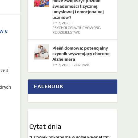
może zwiększyć poziom
świadomości fizycznej,
umysłowej i emocjonalnej
uczniów?
lut 7, 2025
|
PSYCHOLOGIA/DUCHOWOŚĆ
,
wie
RODZICIELSTWO
Pleśń domowa: potencjalny
czynnik wywołujący chorobę
Alzheimera
lut 7, 2025
|
ZDROWIE
rzed
FACEBOOK
órych
Cytat dnia
"Człowiek pokorny ma w sobie wewnętrzny