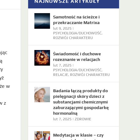
NAJNOWSZE ARTYKUŁY
Samotność na ścieżce i
przekraczanie Matrixa
lut 9, 2025
|
PSYCHOLOGIA/DUCHOWOŚĆ
,
ROZWÓJ CHARAKTERU
ając
Świadomość i duchowe
rozeznanie w relacjach
ją
lut 7, 2025
|
zy
PSYCHOLOGIA/DUCHOWOŚĆ
,
RELACJE
,
ROZWÓJ CHARAKTERU
yż
 że w
Badania łączą produkty do
pielęgnacji skóry dzieci z
substancjami chemicznymi
w z
zaburzającymi gospodarkę
hormonalną
lut 7, 2025
|
ZDROWIE
Medytacja w klasie – czy