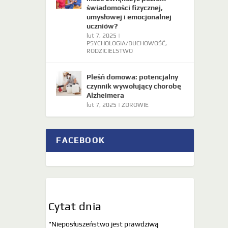
świadomości fizycznej,
umysłowej i emocjonalnej
uczniów?
lut 7, 2025
|
PSYCHOLOGIA/DUCHOWOŚĆ
,
RODZICIELSTWO
Pleśń domowa: potencjalny
czynnik wywołujący chorobę
Alzheimera
lut 7, 2025
|
ZDROWIE
FACEBOOK
Cytat dnia
"Nieposłuszeństwo jest prawdziwą