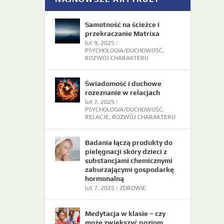
Samotność na ścieżce i
przekraczanie Matrixa
lut 9, 2025
|
PSYCHOLOGIA/DUCHOWOŚĆ
,
ROZWÓJ CHARAKTERU
Świadomość i duchowe
rozeznanie w relacjach
lut 7, 2025
|
PSYCHOLOGIA/DUCHOWOŚĆ
,
RELACJE
,
ROZWÓJ CHARAKTERU
Badania łączą produkty do
pielęgnacji skóry dzieci z
substancjami chemicznymi
zaburzającymi gospodarkę
hormonalną
lut 7, 2025
|
ZDROWIE
Medytacja w klasie – czy
może zwiększyć poziom