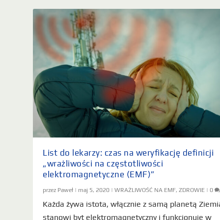
List do lekarzy: czas na weryfikację definicji
„wrażliwości na częstotliwości
elektromagnetyczne (EMF)”
przez
Paweł
|
maj 5, 2020
|
WRAŻLIWOŚĆ NA EMF
,
ZDROWIE
|
0
Każda żywa istota, włącznie z samą planetą Ziemi
stanowi byt elektromagnetyczny i funkcjonuje w