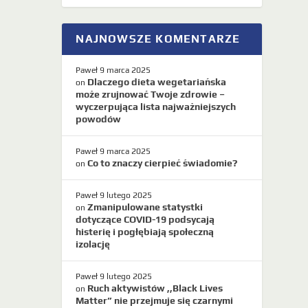
NAJNOWSZE KOMENTARZE
Paweł
9 marca 2025
Dlaczego dieta wegetariańska
on
może zrujnować Twoje zdrowie –
wyczerpująca lista najważniejszych
powodów
Paweł
9 marca 2025
Co to znaczy cierpieć świadomie?
on
Paweł
9 lutego 2025
Zmanipulowane statystki
on
dotyczące COVID-19 podsycają
histerię i pogłębiają społeczną
izolację
Paweł
9 lutego 2025
Ruch aktywistów ,,Black Lives
on
Matter” nie przejmuje się czarnymi