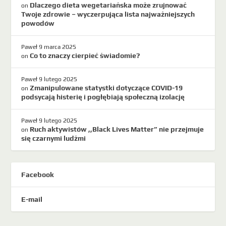
Dlaczego dieta wegetariańska może zrujnować
on
Twoje zdrowie – wyczerpująca lista najważniejszych
powodów
Paweł
9 marca 2025
Co to znaczy cierpieć świadomie?
on
Paweł
9 lutego 2025
Zmanipulowane statystki dotyczące COVID-19
on
podsycają histerię i pogłębiają społeczną izolację
Paweł
9 lutego 2025
Ruch aktywistów ,,Black Lives Matter” nie przejmuje
on
się czarnymi ludźmi
Facebook
E-mail