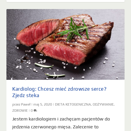
Kardiolog: Chcesz mieć zdrowsze serce?
Zjedz steka
przez
Paweł
|
maj 5, 2020
|
DIETA KETOGENICZNA
,
ODŻYWIANIE
,
ZDROWIE
|
0
Jestem kardiologiem i zachęcam pacjentów do
jedzenia czerwonego mięsa. Zalecenie to