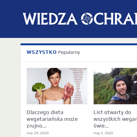
Tag:
wegetarianizm
WSZYSTKO
Popularny
Dlaczego dieta
List otwarty do
wegetariańska może
wszystkich wega
zrujno...
świe...
mar 29, 2020
maj 5, 2020