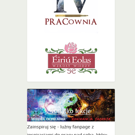
Zainspiruj się - luźny fanpage z
inspiracjami do pracy nad sobą, który