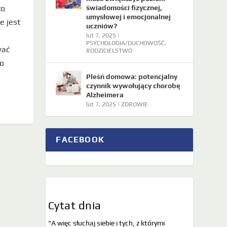
to
świadomości fizycznej,
umysłowej i emocjonalnej
e jest
uczniów?
lut 7, 2025
|
PSYCHOLOGIA/DUCHOWOŚĆ
,
wać
RODZICIELSTWO
ko
Pleśń domowa: potencjalny
czynnik wywołujący chorobę
Alzheimera
lut 7, 2025
|
ZDROWIE
FACEBOOK
Cytat dnia
"A więc słuchaj siebie i tych, z którymi