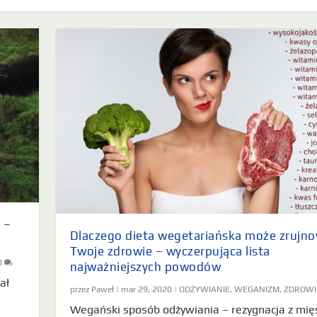
 –
Dlaczego dieta wegetariańska może zrujn
Twoje zdrowie – wyczerpująca lista
0
najważniejszych powodów
ał
przez
Paweł
|
mar 29, 2020
|
ODŻYWIANIE
,
WEGANIZM
,
ZDROWI
Wegański sposób odżywiania – rezygnacja z mięs