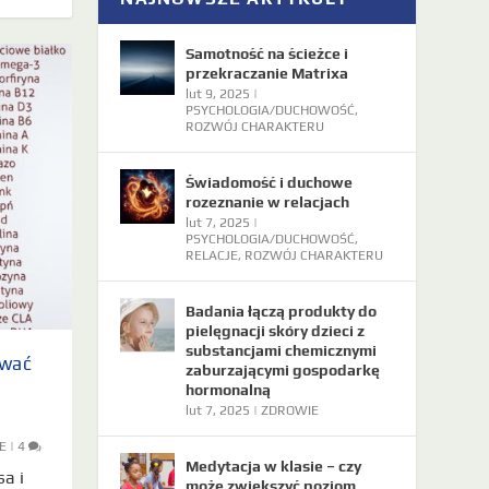
Samotność na ścieżce i
przekraczanie Matrixa
lut 9, 2025
|
PSYCHOLOGIA/DUCHOWOŚĆ
,
ROZWÓJ CHARAKTERU
Świadomość i duchowe
rozeznanie w relacjach
lut 7, 2025
|
PSYCHOLOGIA/DUCHOWOŚĆ
,
RELACJE
,
ROZWÓJ CHARAKTERU
Badania łączą produkty do
pielęgnacji skóry dzieci z
substancjami chemicznymi
ować
zaburzającymi gospodarkę
hormonalną
lut 7, 2025
|
ZDROWIE
E
|
4
Medytacja w klasie – czy
a i
może zwiększyć poziom