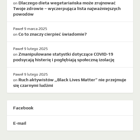
Dlaczego dieta wegetariańska może zrujnować
on
Twoje zdrowie – wyczerpująca lista najważniejszych
powodów
Paweł
9 marca 2025
Co to znaczy cierpieć świadomie?
on
Paweł
9 lutego 2025
Zmanipulowane statystki dotyczące COVID-19
on
podsycają histerię i pogłębiają społeczną izolację
Paweł
9 lutego 2025
Ruch aktywistów ,,Black Lives Matter” nie przejmuje
on
się czarnymi ludźmi
Facebook
E-mail