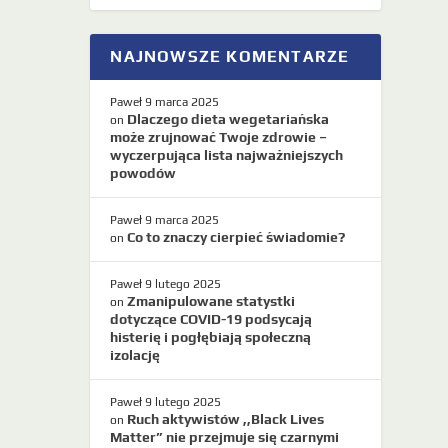
NAJNOWSZE KOMENTARZE
Paweł
9 marca 2025
Dlaczego dieta wegetariańska
on
może zrujnować Twoje zdrowie –
wyczerpująca lista najważniejszych
powodów
Paweł
9 marca 2025
Co to znaczy cierpieć świadomie?
on
Paweł
9 lutego 2025
Zmanipulowane statystki
on
dotyczące COVID-19 podsycają
histerię i pogłębiają społeczną
izolację
Paweł
9 lutego 2025
Ruch aktywistów ,,Black Lives
on
Matter” nie przejmuje się czarnymi