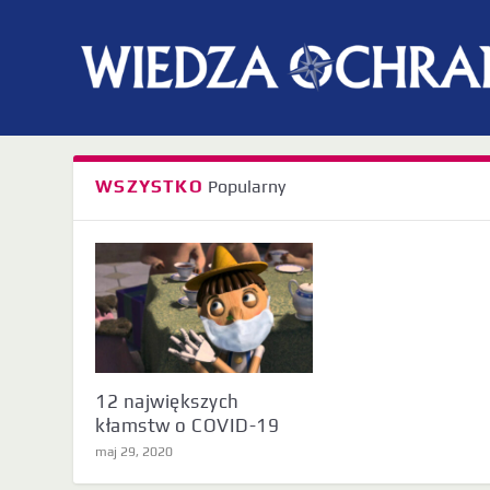
Tag:
odporność stadna
WSZYSTKO
Popularny
12 największych
kłamstw o COVID-19
maj 29, 2020