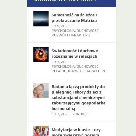
Samotność na ścieżce i
przekraczanie Matrixa
lut 9, 2025
|
PSYCHOLOGIA/DUCHOWOŚĆ
,
ROZWÓJ CHARAKTERU
Świadomość i duchowe
rozeznanie w relacjach
lut 7, 2025
|
PSYCHOLOGIA/DUCHOWOŚĆ
,
RELACJE
,
ROZWÓJ CHARAKTERU
Badania łączą produkty do
pielęgnacji skóry dzieci z
substancjami chemicznymi
zaburzającymi gospodarkę
hormonalną
lut 7, 2025
|
ZDROWIE
Medytacja w klasie – czy
może zwiększyć poziom