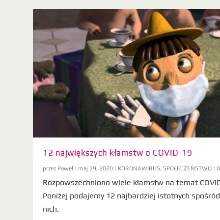
12 największych kłamstw o COVID-19
przez
Paweł
|
maj 29, 2020
|
KORONAWIRUS
,
SPOŁECZEŃSTWO
|
Rozpowszechniono wiele kłamstw na temat COVI
Poniżej podajemy 12 najbardziej istotnych spośró
nich.