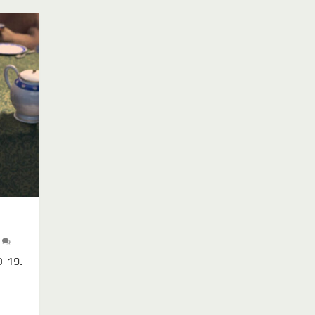
0
D-19.
d