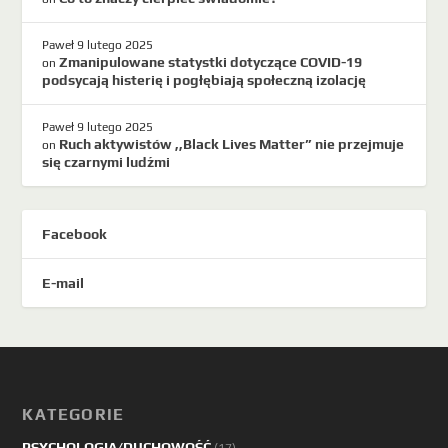
Paweł
9 lutego 2025
Zmanipulowane statystki dotyczące COVID-19
on
podsycają histerię i pogłębiają społeczną izolację
Paweł
9 lutego 2025
Ruch aktywistów ,,Black Lives Matter” nie przejmuje
on
się czarnymi ludźmi
Facebook
E-mail
KATEGORIE
PSYCHOLOGIA/DUCHOWOŚĆ
(17)