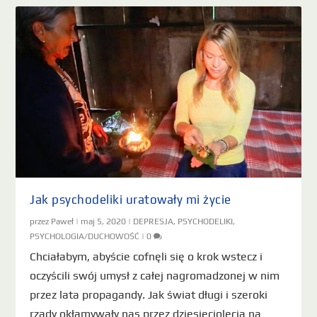
Jak psychodeliki uratowały mi życie
przez
Paweł
|
maj 5, 2020
|
DEPRESJA
,
PSYCHODELIKI
,
PSYCHOLOGIA/DUCHOWOŚĆ
|
0
Chciałabym, abyście cofnęli się o krok wstecz i
oczyścili swój umysł z całej nagromadzonej w nim
przez lata propagandy. Jak świat długi i szeroki
rządy okłamywały nas przez dziesięciolecia na