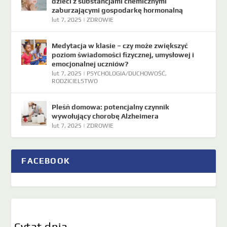
dzieci z substancjami chemicznymi
zaburzającymi gospodarkę hormonalną
lut 7, 2025
|
ZDROWIE
Medytacja w klasie – czy może zwiększyć
poziom świadomości fizycznej, umysłowej i
emocjonalnej uczniów?
lut 7, 2025
|
PSYCHOLOGIA/DUCHOWOŚĆ
,
RODZICIELSTWO
Pleśń domowa: potencjalny czynnik
wywołujący chorobę Alzheimera
lut 7, 2025
|
ZDROWIE
FACEBOOK
Cytat dnia