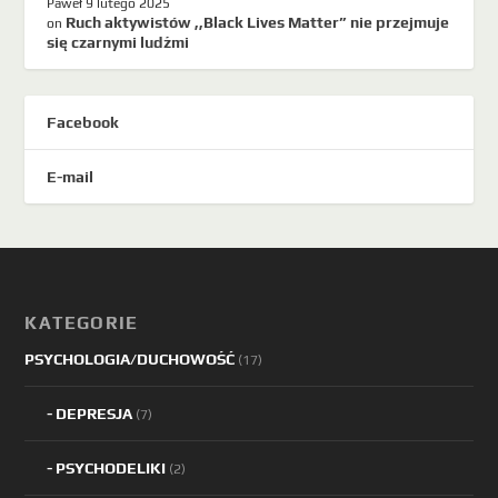
Paweł
9 lutego 2025
Ruch aktywistów ,,Black Lives Matter” nie przejmuje
on
się czarnymi ludźmi
Facebook
E-mail
KATEGORIE
PSYCHOLOGIA/DUCHOWOŚĆ
(17)
DEPRESJA
(7)
PSYCHODELIKI
(2)